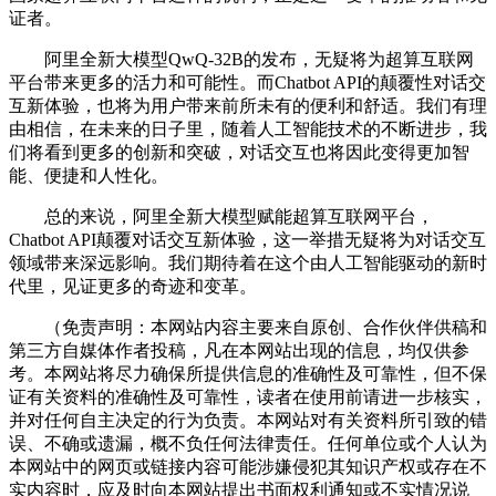
证者。
阿里全新大模型QwQ-32B的发布，无疑将为超算互联网
平台带来更多的活力和可能性。而Chatbot API的颠覆性对话交
互新体验，也将为用户带来前所未有的便利和舒适。我们有理
由相信，在未来的日子里，随着人工智能技术的不断进步，我
们将看到更多的创新和突破，对话交互也将因此变得更加智
能、便捷和人性化。
总的来说，阿里全新大模型赋能超算互联网平台，
Chatbot API颠覆对话交互新体验，这一举措无疑将为对话交互
领域带来深远影响。我们期待着在这个由人工智能驱动的新时
代里，见证更多的奇迹和变革。
（免责声明：本网站内容主要来自原创、合作伙伴供稿和
第三方自媒体作者投稿，凡在本网站出现的信息，均仅供参
考。本网站将尽力确保所提供信息的准确性及可靠性，但不保
证有关资料的准确性及可靠性，读者在使用前请进一步核实，
并对任何自主决定的行为负责。本网站对有关资料所引致的错
误、不确或遗漏，概不负任何法律责任。任何单位或个人认为
本网站中的网页或链接内容可能涉嫌侵犯其知识产权或存在不
实内容时，应及时向本网站提出书面权利通知或不实情况说