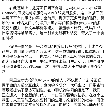
在此基础上，超算互联网平台进一步将QwQ-32B集成至
Chatbot的可视化对话服务与API在线调用服务。这一举措不仅
丰富了平台的服务内容，也为用户提供了更多元化的选择。新
增的Chat对话入口，使得用户可以零门槛体验QwQ-32B的多
轮交互能力、长文本解析等能力，覆盖学术研究、代码生成、
日常咨询等场景需求。这一创新无疑将对话交互带入了一个新
的阶段。
值得一提的是，平台模型API接口服务的推出，上线至今
已累计调用量突破超百万余次。这一成绩的取得，既体现了用
户对平台服务的认可，也展示了平台在人工智能领域的实力。
而为了回馈广大用户，平台现在推出新用户活动：用户注册即
可获得免费100万Tokens，这一举措无疑为用户提供了更多实
惠。
阿里全新大模型QwQ-32B的引入，不仅提升了超算互联
网平台的对话交互能力，也为学术研究、代码生成、日常咨询
等场景提供了更多可能性。在AI和机器学习的推动下，我们
正在进入一个全新的时代，一个由智能驱动的世界。在这个世
界里，人工智能正在改变我们的生活，改变我们的社会。而像
国家超算互联网平台这样的机构，正是这一变革的推动者和见