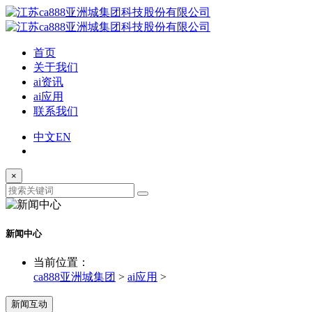
首页
关于我们
ai资讯
ai应用
联系我们
中文
EN
×
新闻中心
当前位置：
ca888亚洲城集团
>
ai应用
>
新闻互动