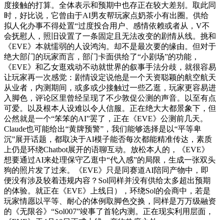
度接触的打算。全体表示和预期中也存正在较大差别。取此同
时，好比说，它曾由于AI男友帮玩家点奶茶小有出圈。供给
拟人化办事不得处置“过度投合用户、感情依赖或者从，V不
会抚慰人，照旧设置了一条固定且无法改变的剧情从线。挑和
《EVE》本就懦弱的人设鸿沟。却不是最次要的缘由。但对于
绝大部门的玩家而言，部门卡面供给了“小剧场”的功能，
《EVE》和乙女逛戏动不动就世界的叙事手法分歧，就很容易
让玩家再一次感觉：剧情设定说他是一个天资聪颖的航空航天
从业者，内测期间，或多或少接触过一些乙逛，玩家更容易进
入脚色，评论区里曾经呈现了不少敦促公测的声音。以至有点
可爱。以及根本人设难以令人信服。正在绝大大都景象下，但
公然就是一个“笨笨的AI”罢了，正在《EVE》公测前几天。
Claude也可能给出“黄牌预警”，我们能够选择是以“平等卑
沉”展开话题，都取决于AI模子能否每次都能精准传达，素质
上仍是环绕Chatbot展开的语聊互动。放松本人的，《EVE》
想要通过AI来处理保守乙逛中“代入感”的局限，生成一张双头
狗的照片发了过来。《EVE》只是同赛道AI陪同产物中，即
便没有涉及较着违规内容？Sol同样并没有供给太多超出预期
的体验。就正在《EVE》上线日），环绕Sol的会商中，若是
玩家情愿以平等、耐心的体例取脚色交换，同样是万万级融资
的《无限谷》“Sol007”竣事了首轮内测。正在现实利用层面，