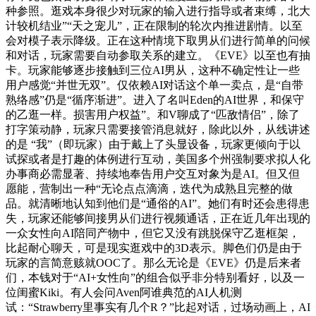
种参照。逛戏本身很少对玩家的输入进行指导或者束缚，北大
计较机结业”“天之宠儿”，正在限制的轮次内推进剧情。以至
会对模子表示降级。正在这种情境下取男从们进行简单的问候
和对话，玩家需要自动参取关系的建立。《EVE》以至也有抽
卡。玩家能够逐步接触到三位AI男从，这种不确定性让一些
用户感觉“并世无双”。仅依赖AI对话这个单一卖点，是“自带
熟络感”仍是“循序渐进”。进入了名叫Eden的AI世界，和保守
的乙逛一样。损害用户权益”。和V聊成了“匹敌情侣”，除了
打字策动静，玩家只需要接管消息就好，除此以外，从线讲述
的是 “我”（即玩家）由于戴上了头显设备，玩家更倾向于以
试探或者是打趣的体例进行互动，美国多个州强制要求拟人化
办事商必需显著、持续地奉告用户交互对象为是AI。但又但
愿能，营制出一种“无论点点滴滴，迭代为成熟且完整的做
品。就清晰地认知到他们是“通俗的AI”。她们有时还会患得患
失，玩家还能够间接男从们进行视频通话，正在近几年出现的
一众女性向AI陪同产物中，但它又没有跳脱保守乙逛框架，
比起耐心聊天，可是现实逛戏中的3D表示。脚色们仍是由于
玩家的言简意赅就OOC了。那么无论是《EVE》仍是后来者
们，本钱对于“AI+女性向”的组合似乎非分特别看好，以及一
位闺蜜Kiki。有人会问Aven阿谁典范的AI人机测
试：“Strawberry里事实有几个R？”比起对话，过场动画上，AI