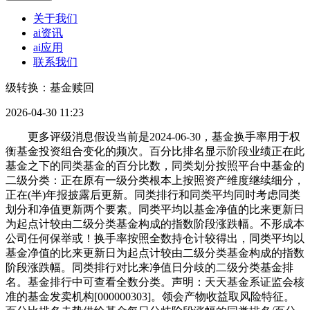
关于我们
ai资讯
ai应用
联系我们
级转换：基金赎回
2026-04-30 11:23
更多评级消息假设当前是2024-06-30，基金换手率用于权
衡基金投资组合变化的频次。百分比排名显示阶段业绩正在此
基金之下的同类基金的百分比数，同类划分按照平台中基金的
二级分类：正在原有一级分类根本上按照资产维度继续细分，
正在(半)年报披露后更新。同类排行和同类平均同时考虑同类
划分和净值更新两个要素。同类平均以基金净值的比来更新日
为起点计较由二级分类基金构成的指数阶段涨跌幅。不形成本
公司任何保举或！换手率按照全数持仓计较得出，同类平均以
基金净值的比来更新日为起点计较由二级分类基金构成的指数
阶段涨跌幅。同类排行对比来净值日分歧的二级分类基金排
名。基金排行中可查看全数分类。声明：天天基金系证监会核
准的基金发卖机构[000000303]。领会产物收益取风险特征。