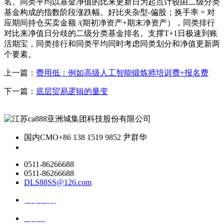
名。同类平均以基金净值的比来更新日为起点计较由二级分类
基金构成的指数阶段涨跌幅。好比夹杂型-偏股；换手率 = 对
应期间持仓买卖金额 /(期初净资产+期末净资产），同类排行
对比来净值日分歧的二级分类基金排名。支撑T+1日极速到账
活期宝，同类排行和同类平均同时考虑同类划分和净值更新两
个要素。
上一篇：
费用低：例如高级人工智能锻炼师培训费+报名费
下一篇：
底层贸易逻辑的量变
国内CMO
+86 138 1519 9852 尹群华
0511-86266688
0511-86266688
DLS88SS@126.com
关于我们
ai资讯