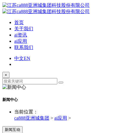
首页
关于我们
ai资讯
ai应用
联系我们
中文
EN
×
新闻中心
当前位置：
ca888亚洲城集团
>
ai应用
>
新闻互动