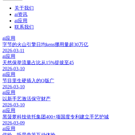
关于我们
ai资讯
ai应用
联系我们
ai应用
字节的火山引擎日均kens挪用量超30万亿
2026-03-11
ai应用
天然保举流量占比从15%提拔至45
2026-03-10
ai应用
节目里生硬插入的Q版广
2026-03-10
ai应用
以新手艺激活保守财产
2026-03-10
ai应用
黑菠萝科技依托集团400+项国度专利建立手艺护城
2026-03-09
ai应用
供给、听昆曲等互动体验