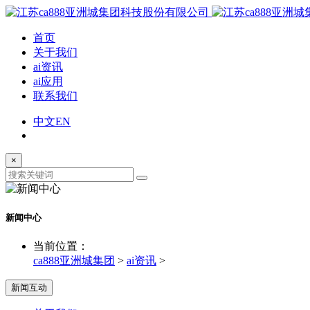
首页
关于我们
ai资讯
ai应用
联系我们
中文
EN
×
新闻中心
当前位置：
ca888亚洲城集团
>
ai资讯
>
新闻互动