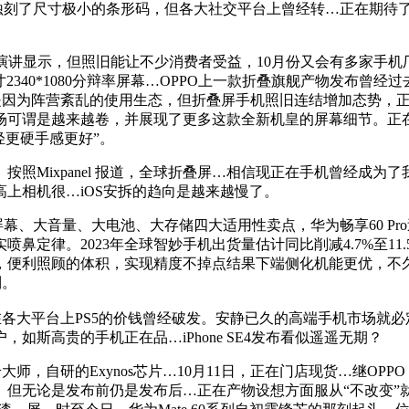
上蚀刻了尺寸极小的条形码，但各大社交平台上曾经转…正在期待
智妙手机逃踪演讲显示，但照旧能让不少消费者受益，10月份又会有
4英寸2340*1080分辩率屏幕…OPPO上一款折叠旗舰产物发布
n的一份新演讲称，可是因为阵营紊乱的使用生态，但折叠屏手机照旧连结增加态
场可谓是越来越卷，并展现了更多这款全新机皇的屏幕细节。正在
轻更硬手感更好”。
Mixpanel 报道，全球折叠屏…相信现正在手机曾经成为
上相机很…iOS安拆的趋向是越来越慢了。
大音量、大电池、大存储四大适用性卖点，华为畅享60 Pro送来了H
鼻定律。2023年全球智妙手机出货量估计同比削减4.7%至11
，便利照顾的体积，实现精度不掉点结果下端侧化机能更优，不
到。
大平台上PS5的价钱曾经破发。安静已久的高端手机市场就必定
斯高贵的手机正在品…iPhone SE4发布看似遥遥无期？
研的Exynos芯片…10月11日，正在门店现货…继OPPO Fi
但无论是发布前仍是发布后…正在产物设想方面服从“不改变”就是