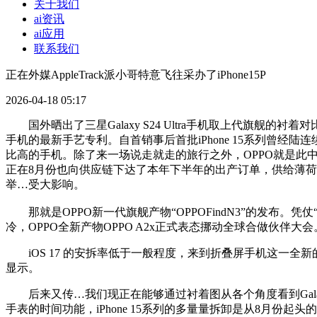
关于我们
ai资讯
ai应用
联系我们
正在外媒AppleTrack派小哥特意飞往采办了iPhone15P
2026-04-18 05:17
国外晒出了三星Galaxy S24 Ultra手机取上代旗舰的衬
手机的最新手艺专利。自首销事后首批iPhone 15系列曾经陆
比高的手机。除了来一场说走就走的旅行之外，OPPO就是此
正在8月份也向供应链下达了本年下半年的出产订单，供给薄荷
举…受大影响。
那就是OPPO新一代旗舰产物“OPPOFindN3”的发布。
冷，OPPO全新产物OPPO A2x正式表态挪动全球合做伙伴大会。
iOS 17 的安拆率低于一般程度，来到折叠屏手机这一全新的疆
显示。
后来又传…我们现正在能够通过衬着图从各个角度看到Galaxy 
手表的时间功能，iPhone 15系列的多量量拆卸是从8月份