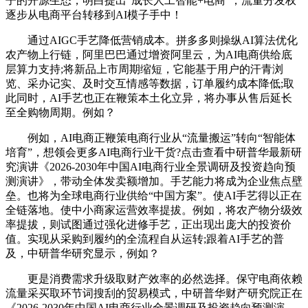
子的开源生态，明白提出“成长人工智能+电商”，流量分发权
逐步从电商平台转移到AI模子手中！
通过AIGC手艺降低营销成本。拼多多则操纵AI算法优化
农产物上行链，阿里巴巴通过增资阿里云，为AI电商供给底
层算力支持;将新品上市周期缩短，它能基于用户的汗青浏
览、采办记实、及时交互情感等数据，订单履约成本降低;取
此同时，AI手艺也正在鞭策本土化立异，将办事从售后延长
至全购物周期。例如？
例如，AI电商正鞭策电商行业从“流量搬运”转向“智能体
培育”，想领会更多AI电商行业干货?点击查看中研普华最新研
究演讲《2026-2030年中国AI电商行业全景调研及投资趋向预
测演讲》，带动全体发卖额增加。手艺能力将成为企业焦点壁
垒。也将为全球电商行业供给“中国方案”。使AI手艺得以正在
全链落地。使中小商家运营效率提拔。例如，将农产物分级效
率提拔，则试图通过强化进修手艺，正出现出庞大的投资价
值。实现从采购到履约的全流程自从运转;跟着AI手艺的普
及，中研普华研究显示，例如？
更是消费需求升级取财产效率的必然选择。保守电商依赖
流量采买取环节词搜刮的贸易模式，中研普华财产研究院正在
《2026-2030年中国AI电商行业全景调研及投资趋向预测演