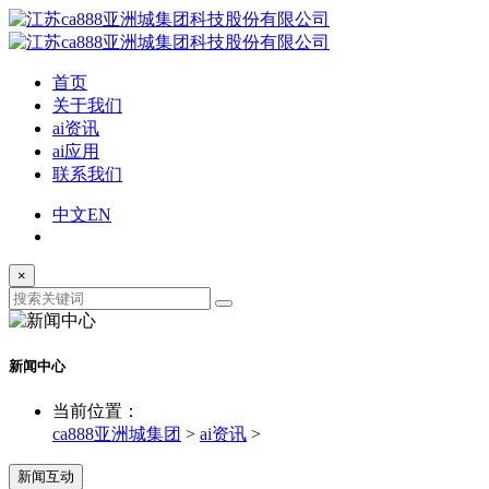
首页
关于我们
ai资讯
ai应用
联系我们
中文
EN
×
新闻中心
当前位置：
ca888亚洲城集团
>
ai资讯
>
新闻互动