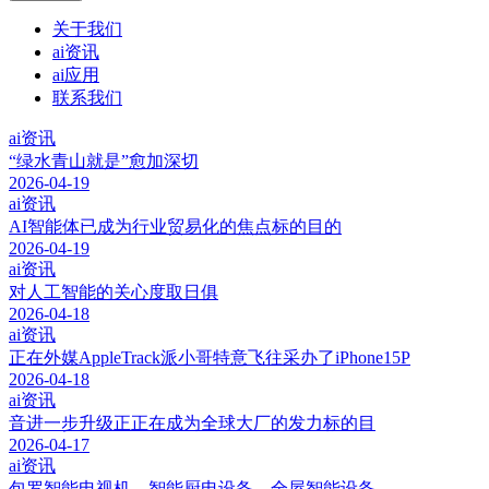
关于我们
ai资讯
ai应用
联系我们
ai资讯
“绿水青山就是”愈加深切
2026-04-19
ai资讯
AI智能体已成为行业贸易化的焦点标的目的
2026-04-19
ai资讯
对人工智能的关心度取日俱
2026-04-18
ai资讯
正在外媒AppleTrack派小哥特意飞往采办了iPhone15P
2026-04-18
ai资讯
音进一步升级正正在成为全球大厂的发力标的目
2026-04-17
ai资讯
包罗智能电视机、智能厨电设备、全屋智能设备